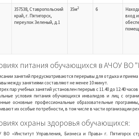
2
т
357538, Ставропольский
35м
6
Находи
край, г. Пятигорск,
вход 
переулок Зеленый, д.1
обесп
помещ
овиях питания обучающихся в АЧОУ ВО "И
исании занятий предусматриваются перерывы для отдыха и приема
вы между занятиями составляют не менее 10 минут.
трех пар учебных занятий установлен перерыв с 11.40 до 12.40 часов
льные условия питания обучающихся инвалидов и лиц с огран
анные основные профессиональные образовательные программы,
ивают их особые потребности, в том числе в части организации ре
овиях охраны здоровья обучающихся:
 ВО «Институт Управления, Бизнеса и Права» г. Пятигорск с