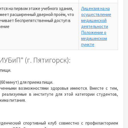
тся на первом этаже учебного здания,
Лицензия на на
имеет расширенный дверной проём, что
осуществление
ечивает беспрепятственный доступ в
медицинской
ение
деятельности
Положение о
медицинском
пункте
УБиП" (г. Пятигорск):
 пищи.
 (60 минут) для приема пищи.
иченными возможностями здоровья имеются. Вместе с тем,
 реализуемые в институте для этой категории студентов,
жима питания.
туденческий спортивный клуб совместно с профилакторием