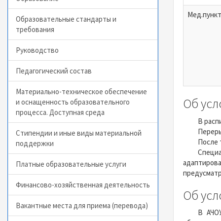
Мед.пунк
Образовательные стандарты и
требования
Руководство
Педагогический состав
Материально-техническое обеспечение
Об усл
и оснащенность образовательного
процесса. Доступная среда
В расп
Переры
Стипендии и иные виды материальной
После 
поддержки
Специа
адаптиров
Платные образовательные услуги
предусматр
Финансово-хозяйственная деятельность
Об усл
Вакантные места для приема (перевода)
В АЧОУ