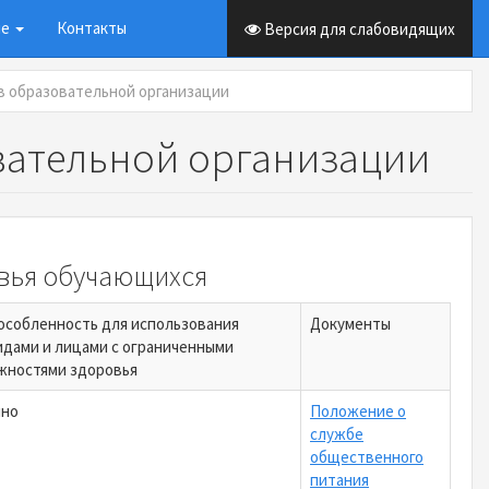
ие
Контакты
Версия для слабовидящих
в образовательной организации
вательной организации
овья обучающихся
особленность для использования
Документы
идами и лицами с ограниченными
жностями здоровья
чно
Положение о
службе
общественного
питания