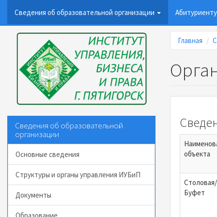
Сведения об образовательной организации
Абитуриент
Перейти
Главная
С
к
основному
Орган
содержанию
Сведен
Сведения об образовательной
организации
Наименов
объекта
Основные сведения
Структуры и органы управления ИУБиП
Столовая/
Буфет
Документы
Образование