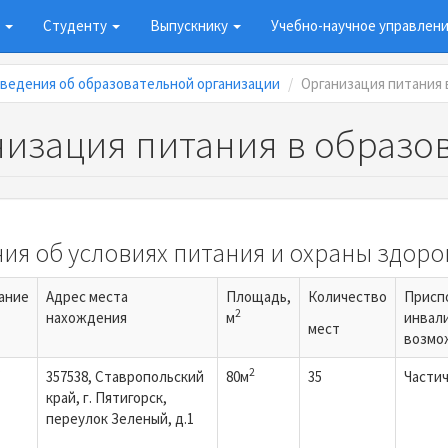
у
Студенту
Выпускнику
Учебно-научное управлен
ведения об образовательной организации
Организация питания 
изация питания в образо
ия об условиях питания и охраны здор
ание
Адрес места
Площадь,
Количество
Присп
2
нахождения
м
инвал
мест
возмо
2
357538, Ставропольский
80м
35
Части
край, г. Пятигорск,
переулок Зеленый, д.1