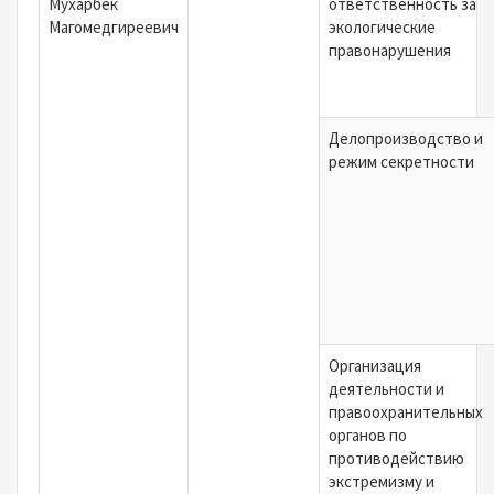
Мухарбек
ответственность за
Магомедгиреевич
экологические
правонарушения
Делопроизводство и
режим секретности
Организация
деятельности и
правоохранительных
органов по
противодействию
экстремизму и