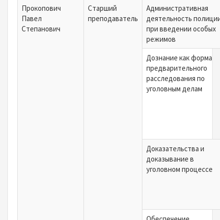
Прокопович
Старший
Административная
Павел
преподаватель
деятельность полици
Степанович
при введении особых
режимов
Дознание как форма
предварительного
расследования по
уголовным делам
Доказательства и
доказывание в
уголовном процессе
Обеспечение