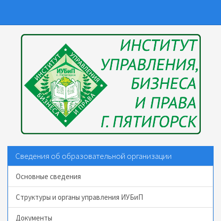
Перейти
к
основному
содержанию
Сведения об образовательной организации
Основные сведения
Структуры и органы управления ИУБиП
Документы